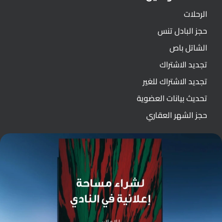
الرحلات
حجز البادل تنس
الشاتل باص
تجديد الاشتراك
تجديد الاشتراك للغير
تحديث بيانات العضوية
حجز الشهر العقاري