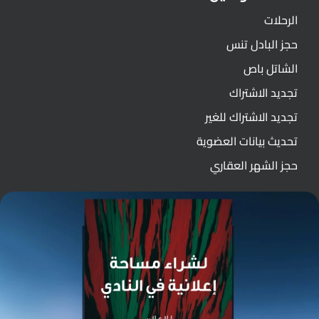
الرحلات
حجز البادل تنس
الشاتل باص
تجديد الاشتراك
تجديد الاشتراك للغير
تحديث بيانات العضوية
حجز الشهر العقاري