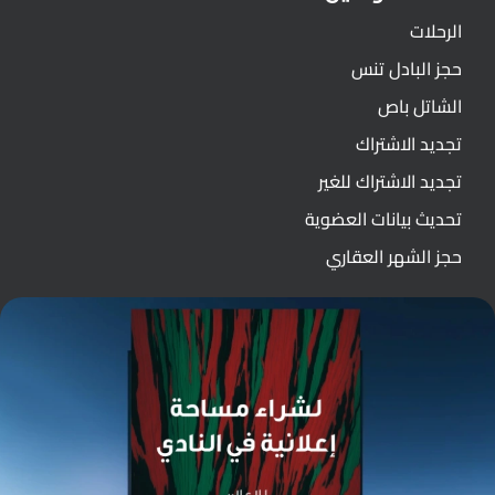
الرحلات
حجز البادل تنس
الشاتل باص
تجديد الاشتراك
تجديد الاشتراك للغير
تحديث بيانات العضوية
حجز الشهر العقاري