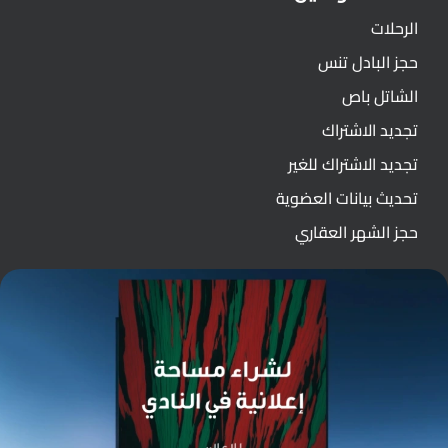
الرحلات
حجز البادل تنس
الشاتل باص
تجديد الاشتراك
تجديد الاشتراك للغير
تحديث بيانات العضوية
حجز الشهر العقاري