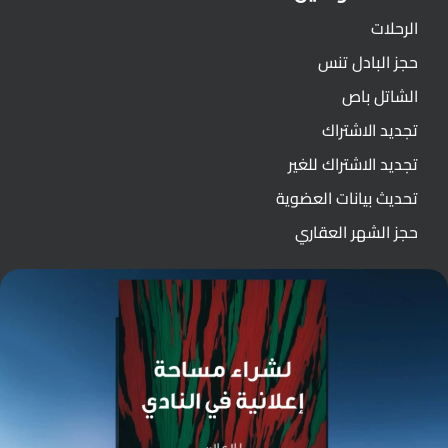
الرحلات
حجز البادل تنس
الشاتل باص
تجديد الاشتراك
تجديد الاشتراك للغير
تحديث بيانات العضوية
حجز الشهر العقاري