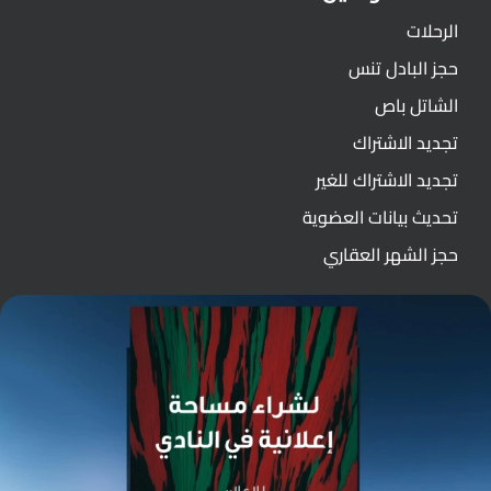
الرحلات
حجز البادل تنس
الشاتل باص
تجديد الاشتراك
تجديد الاشتراك للغير
تحديث بيانات العضوية
حجز الشهر العقاري