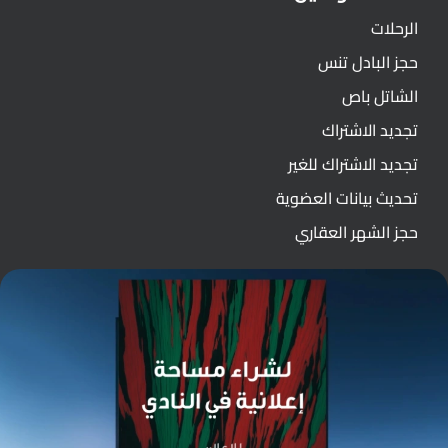
الرحلات
حجز البادل تنس
الشاتل باص
تجديد الاشتراك
تجديد الاشتراك للغير
تحديث بيانات العضوية
حجز الشهر العقاري