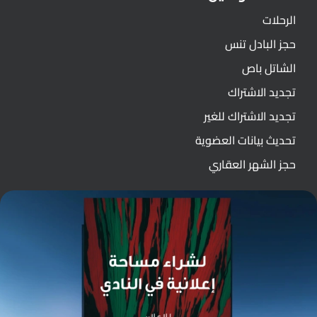
الرحلات
حجز البادل تنس
الشاتل باص
تجديد الاشتراك
تجديد الاشتراك للغير
تحديث بيانات العضوية
حجز الشهر العقاري