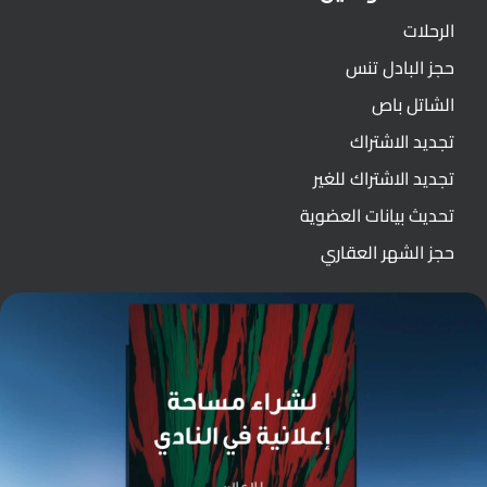
الرحلات
حجز البادل تنس
الشاتل باص
تجديد الاشتراك
تجديد الاشتراك للغير
تحديث بيانات العضوية
حجز الشهر العقاري