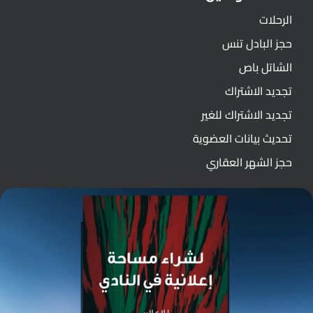
الرحلات
حجز البادل تنس
الشاتل باص
تجديد الاشتراك
تجديد الاشتراك للغير
تحديث بيانات العضوية
حجز الشهر العقاري