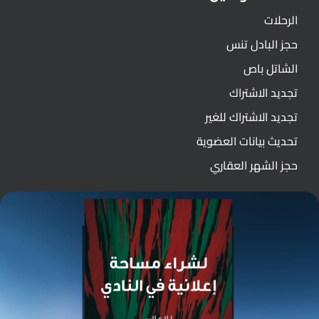
الرحلات
حجز البادل تنس
الشاتل باص
تجديد الاشتراك
تجديد الاشتراك للغير
تحديث بيانات العضوية
حجز الشهر العقاري