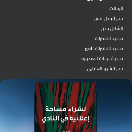
الرحلات
حجز البادل تنس
الشاتل باص
تجديد الاشتراك
تجديد الاشتراك للغير
تحديث بيانات العضوية
حجز الشهر العقاري