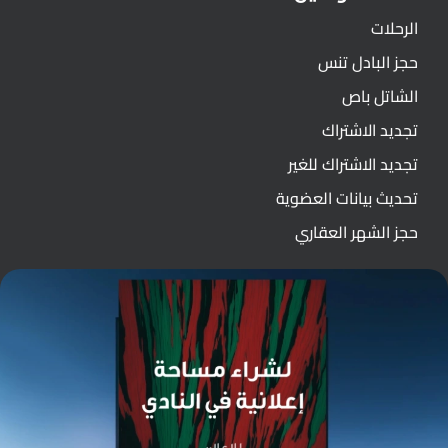
الرحلات
حجز البادل تنس
الشاتل باص
تجديد الاشتراك
تجديد الاشتراك للغير
تحديث بيانات العضوية
حجز الشهر العقاري