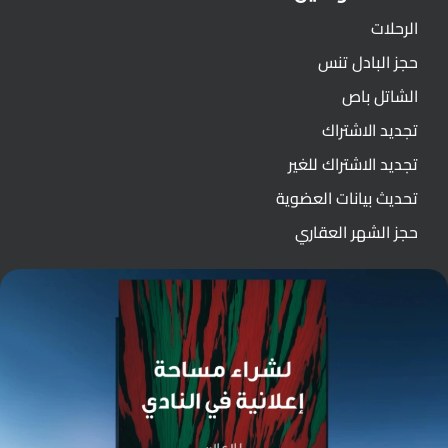
الرحلات
حجز البادل تنس
الشاتل باص
تجديد الاشتراك
تجديد الاشتراك للغير
تحديث بيانات العضوية
حجز الشهر العقاري