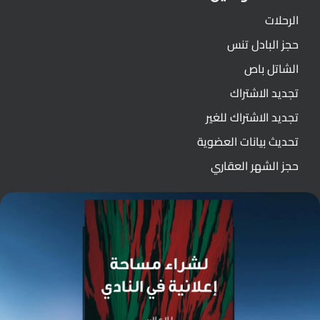
الرحلات
حجز البادل تنس
الشاتل باص
تجديد الاشتراك
تجديد الاشتراك للغير
تحديث بيانات العضوية
حجز الشهر العقاري