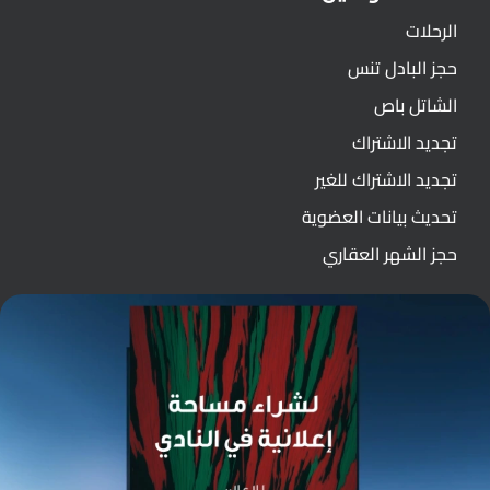
الرحلات
حجز البادل تنس
الشاتل باص
تجديد الاشتراك
تجديد الاشتراك للغير
تحديث بيانات العضوية
حجز الشهر العقاري