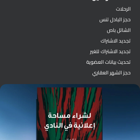
الرحلات
حجز البادل تنس
الشاتل باص
تجديد الاشتراك
تجديد الاشتراك للغير
تحديث بيانات العضوية
حجز الشهر العقاري