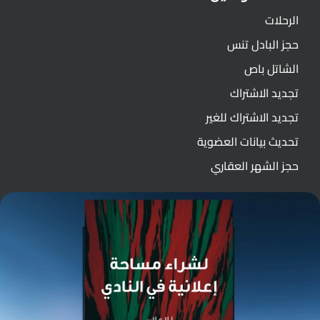
الرحلات
حجز البادل تنس
الشاتل باص
تجديد الاشتراك
تجديد الاشتراك للغير
تحديث بيانات العضوية
حجز الشهر العقاري