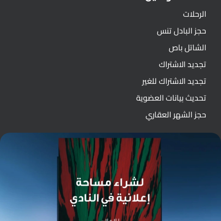
الرحلات
حجز البادل تنس
الشاتل باص
تجديد الاشتراك
تجديد الاشتراك للغير
تحديث بيانات العضوية
حجز الشهر العقاري