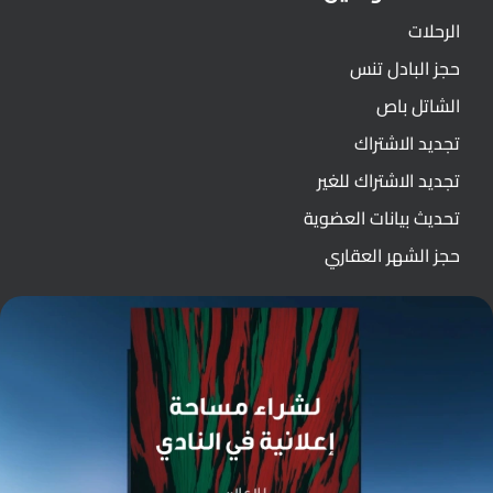
الرحلات
حجز البادل تنس
الشاتل باص
تجديد الاشتراك
تجديد الاشتراك للغير
تحديث بيانات العضوية
حجز الشهر العقاري