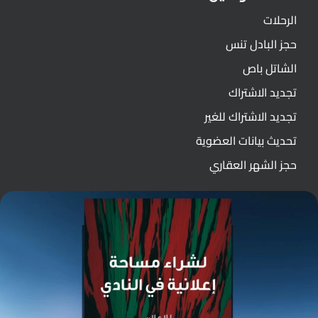
الرحلات
حجز البادل تنس
الشاتل باص
تجديد الاشتراك
تجديد الاشتراك للغير
تحديث بيانات العضوية
حجز الشهر العقاري