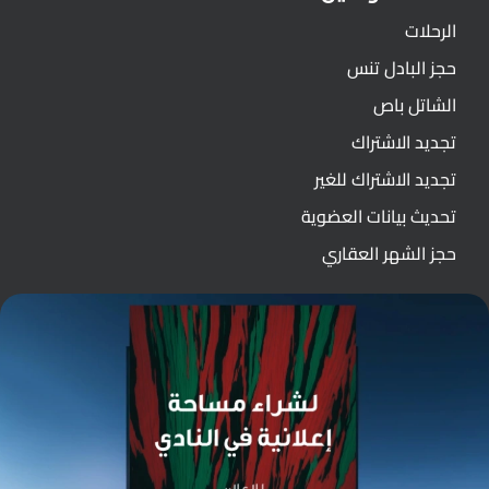
الرحلات
حجز البادل تنس
الشاتل باص
تجديد الاشتراك
تجديد الاشتراك للغير
تحديث بيانات العضوية
حجز الشهر العقاري