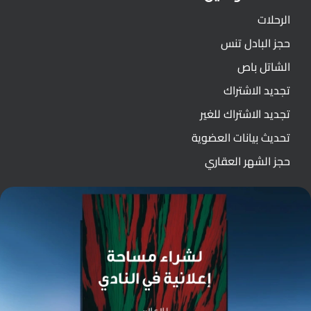
الرحلات
حجز البادل تنس
الشاتل باص
تجديد الاشتراك
تجديد الاشتراك للغير
تحديث بيانات العضوية
حجز الشهر العقاري