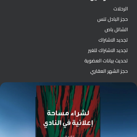
الرحلات
حجز البادل تنس
الشاتل باص
تجديد الاشتراك
تجديد الاشتراك للغير
تحديث بيانات العضوية
حجز الشهر العقاري