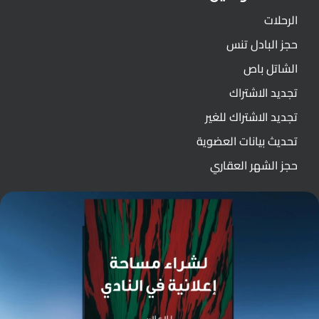
الرحلات
حجز البادل تنس
الشاتل باص
تجديد الاشتراك
تجديد الاشتراك للغير
تحديث بيانات العضوية
حجز الشهر العقاري