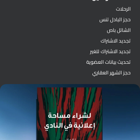
الرحلات
حجز البادل تنس
الشاتل باص
تجديد الاشتراك
تجديد الاشتراك للغير
تحديث بيانات العضوية
حجز الشهر العقاري