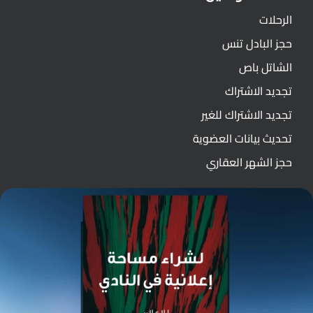
الرحلات
حجز البادل تنس
الشاتل باص
تجديد الاشتراك
تجديد الاشتراك للغير
تحديث بيانات العضوية
حجز الشهر العقاري