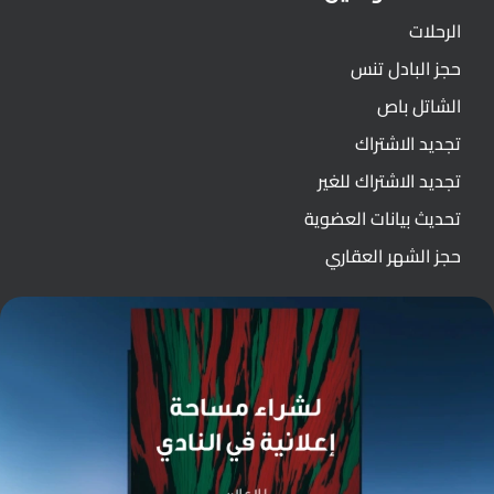
الرحلات
حجز البادل تنس
الشاتل باص
تجديد الاشتراك
تجديد الاشتراك للغير
تحديث بيانات العضوية
حجز الشهر العقاري