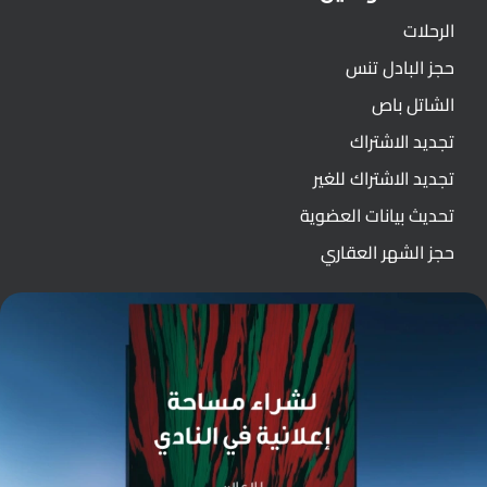
الرحلات
حجز البادل تنس
الشاتل باص
تجديد الاشتراك
تجديد الاشتراك للغير
تحديث بيانات العضوية
حجز الشهر العقاري