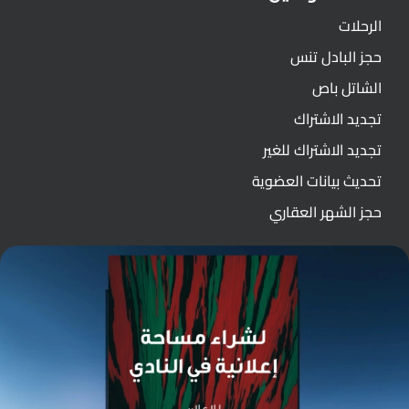
الرحلات
حجز البادل تنس
الشاتل باص
تجديد الاشتراك
تجديد الاشتراك للغير
تحديث بيانات العضوية
حجز الشهر العقاري