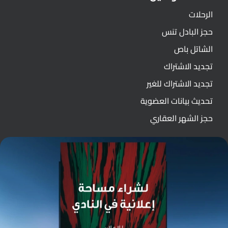
الرحلات
حجز البادل تنس
الشاتل باص
تجديد الاشتراك
تجديد الاشتراك للغير
تحديث بيانات العضوية
حجز الشهر العقاري