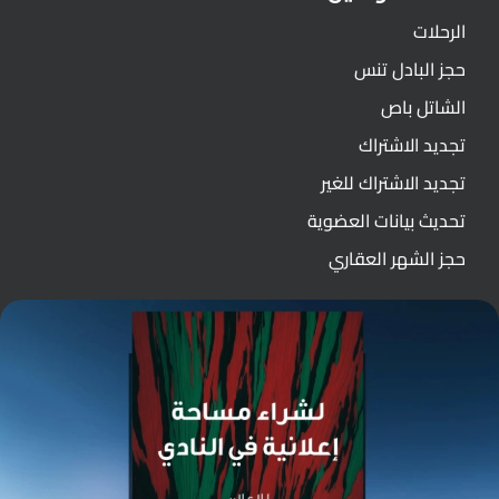
الرحلات
حجز البادل تنس
الشاتل باص
تجديد الاشتراك
تجديد الاشتراك للغير
تحديث بيانات العضوية
حجز الشهر العقاري