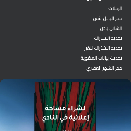
الرحلات
حجز البادل تنس
الشاتل باص
تجديد الاشتراك
تجديد الاشتراك للغير
تحديث بيانات العضوية
حجز الشهر العقاري