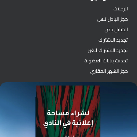
الرحلات
حجز البادل تنس
الشاتل باص
تجديد الاشتراك
تجديد الاشتراك للغير
تحديث بيانات العضوية
حجز الشهر العقاري