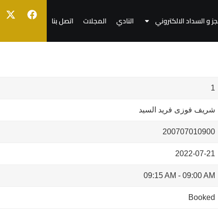
جز و السداد الالكتروني
النادي
المجلات
اتصل بنا
1
شريف فوزى فريد السيد
200707010900
2022-07-21
09:15 AM
-
09:00 AM
Booked