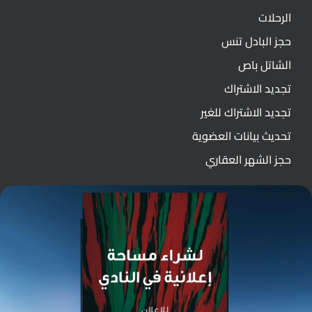
الرحلات
حجز البادل تنس
الشاتل باص
تجديد الاشتراك
تجديد الاشتراك للغير
تحديث بيانات العضوية
حجز الشهر العقاري