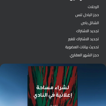
الرحلات
حجز البادل تنس
الشاتل باص
تجديد الاشتراك
تجديد الاشتراك للغير
تحديث بيانات العضوية
حجز الشهر العقاري