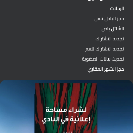
الرحلات
حجز البادل تنس
الشاتل باص
تجديد الاشتراك
تجديد الاشتراك للغير
تحديث بيانات العضوية
حجز الشهر العقاري