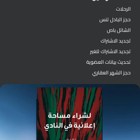
الرحلات
حجز البادل تنس
الشاتل باص
تجديد الاشتراك
تجديد الاشتراك للغير
تحديث بيانات العضوية
حجز الشهر العقاري