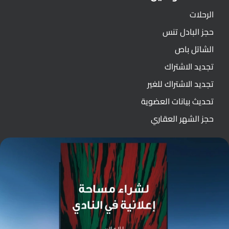
الرحلات
حجز البادل تنس
الشاتل باص
تجديد الاشتراك
تجديد الاشتراك للغير
تحديث بيانات العضوية
حجز الشهر العقاري