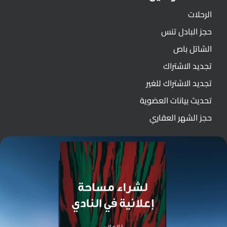
الرحلات
حجز البادل تنس
الشاتل باص
تجديد الاشتراك
تجديد الاشتراك للغير
تحديث بيانات العضوية
حجز الشهر العقاري