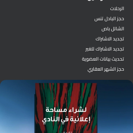
الرحلات
حجز البادل تنس
الشاتل باص
تجديد الاشتراك
تجديد الاشتراك للغير
تحديث بيانات العضوية
حجز الشهر العقاري