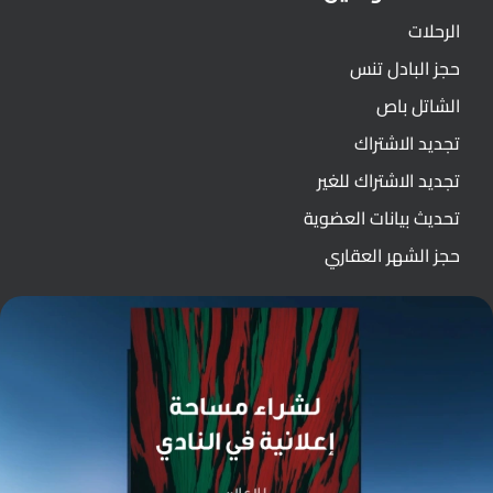
الرحلات
حجز البادل تنس
الشاتل باص
تجديد الاشتراك
تجديد الاشتراك للغير
تحديث بيانات العضوية
حجز الشهر العقاري