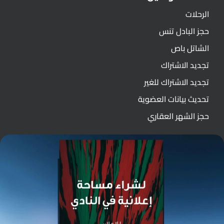
الرحلات
حجز البادل تنس
الشاتل باص
تجديد الاشتراك
تجديد الاشتراك للغير
تحديث بيانات العضوية
حجز الشهر العقاري