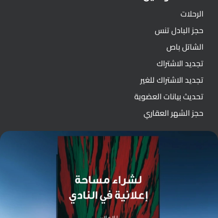
الرحلات
حجز البادل تنس
الشاتل باص
تجديد الاشتراك
تجديد الاشتراك للغير
تحديث بيانات العضوية
حجز الشهر العقاري