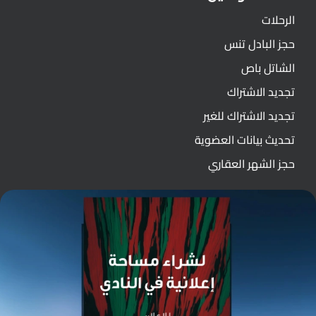
الرحلات
حجز البادل تنس
الشاتل باص
تجديد الاشتراك
تجديد الاشتراك للغير
تحديث بيانات العضوية
حجز الشهر العقاري