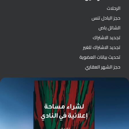
الرحلات
حجز البادل تنس
الشاتل باص
تجديد الاشتراك
تجديد الاشتراك للغير
تحديث بيانات العضوية
حجز الشهر العقاري