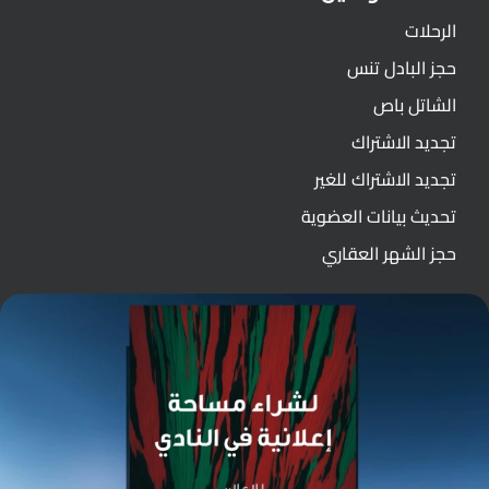
الرحلات
حجز البادل تنس
الشاتل باص
تجديد الاشتراك
تجديد الاشتراك للغير
تحديث بيانات العضوية
حجز الشهر العقاري