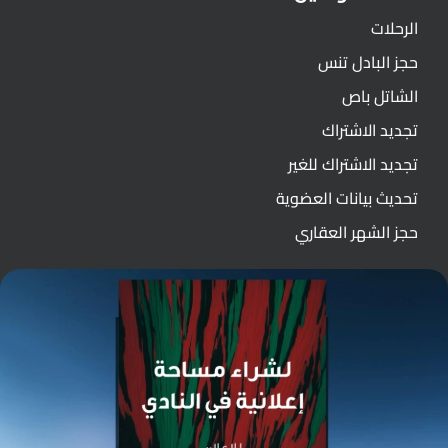
الرحلات
حجز البادل تنس
الشاتل باص
تجديد الاشتراك
تجديد الاشتراك للغير
تحديث بيانات العضوية
حجز الشهر العقاري