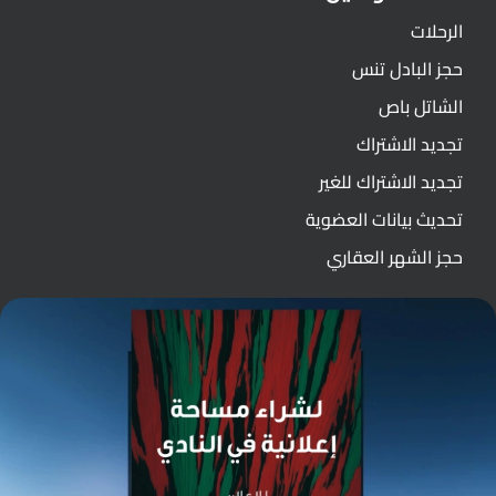
الرحلات
حجز البادل تنس
الشاتل باص
تجديد الاشتراك
تجديد الاشتراك للغير
تحديث بيانات العضوية
حجز الشهر العقاري